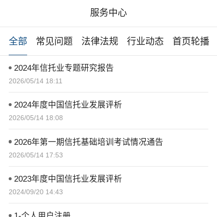
服务中心
全部
常见问题
法律法规
行业动态
首页轮播
2024年信托业专题研究报告
2026/05/14 18:11
2024年度中国信托业发展评析
2026/05/14 18:08
2026年第一期信托基础培训考试情况通告
2026/05/14 17:53
2023年度中国信托业发展评析
2024/09/20 14:43
1-个人用户注册